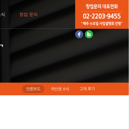
창업문의 대표전화
소식
창업 문의
02-2203-9455
T
언론보도
국선생 소식
고객 후기