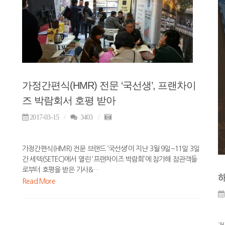
가정간편식(HMR) 전문 ‘국선생’, 프랜차이
즈 박람회서 호평 받아
2017-03-15
3403
가정간편식(HMR) 전문 브랜드 ‘국선생’이 지난 3월 9일~11일 3일
간 세텍(SETEC)에서 열린 ‘프랜차이즈 박람회’에 참가해 참관객들
로부터 호평을 받은 기사&…
Read More