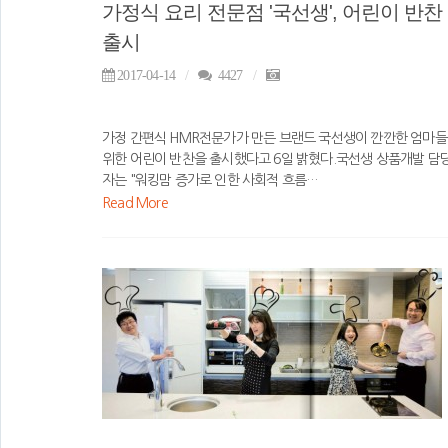
가정식 요리 전문점 '국선생', 어린이 반찬
출시
2017-04-14
4427
가정 간편식 HMR전문가가 만든 브랜드 국선생이 깐깐한 엄마
위한 어린이 반찬을 출시했다고 6일 밝혔다.국선생 상품개발 담
자는 "워킹맘 증가로 인한 사회적 흐름…
Read More