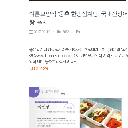
여름보양식 '웅추 한방삼계탕, 국내산장어
탕' 출시
2017-02-19
2668
좋은먹거리,건강먹거리를 지향하는 한식테이크아웃 전문점 '국
생'(www.homesfood.co.kr) 이 예년보다 일찍 시작된 더위에 
양식 메뉴 웅추한방삼계탕,국산…
Read More