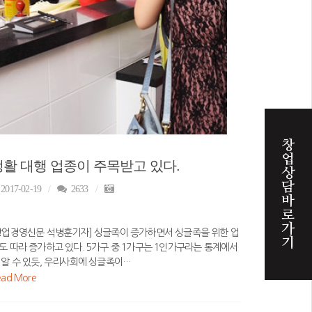
창
업
생활 대행 업종이 주목받고 있다.
상
담
2017-02-19
2633
바
로
가
창업경영신문 석병훈기자] 싱글족이 증가하면서 싱글족을 위한 업
기
도 따라 증가하고 있다. 5가구 중 1가구는 1인가구라는 통계에서
 알 수 있듯, 우리사회에 싱글족이…
ead More