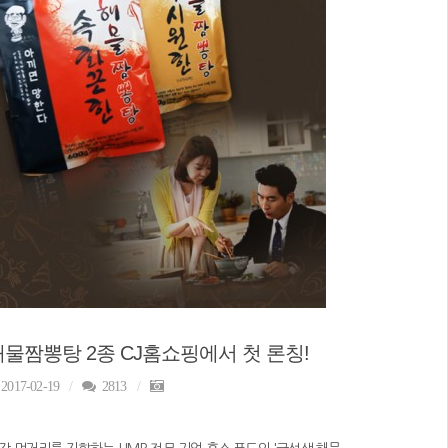
해물짬뽕탕 2종 CJ홈쇼핑에서 첫 론칭!
2017-02-19
2813