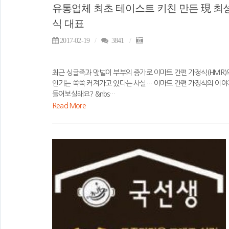
유통업체 최초 테이스트 키친 만든 現 최
식 대표
2017-02-19
3841
최근 싱글족과 맞벌이 부부의 증가로 이마트 간편 가정식(HMR)
인기는 쑥쑥 커져가고 있다는 사실… 이마트 간편 가정식의 이야
들어보실래요? &nbs…
Read More