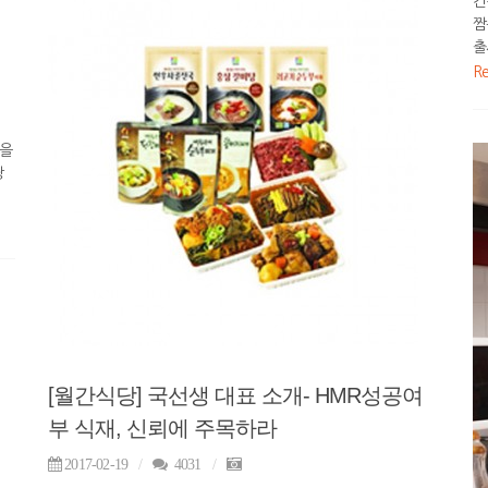
건
짬
출
R
들을
당
[월간식당] 국선생 대표 소개- HMR성공여
부 식재, 신뢰에 주목하라
2017-02-19
4031