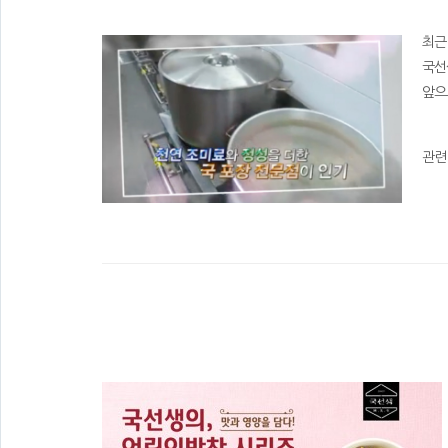
최근
국선
앞으
관련