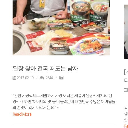
된장 찾아 전국 떠도는 남자
2017-02-19
2344
다
"간편 가정식으로 개발하기 가장 어려운 제품이 된장찌개에요. 된
장찌개 하면 '어머니의 맛'을 떠올리는데 대한민국 수많은 어머님들
의 손맛이 각기 다르거든요." …
곽
령
Read More
선
R