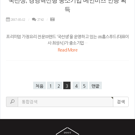
국선생, 경영혁신형 중소기업 메인비즈 인증 획
득
2017-05-12
2742
프리미엄 가정요리 전문브랜드 ‘국선생’을 운영하고 있는 ㈜홈스푸드(대표이
사 최성식)가 중소기업…
Read More
처음
1
2
3
4
5
맨끝
검색