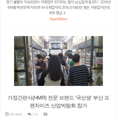
경기 불황이 지속되면서 자영업의 위기라는 말이 심심찮게 들린다. ‘2016년
국세통계연보’에 따르면 국내 취업자의 25%인 660만 명은 자영업자인데,
하루 평균 3…
Read More
가정간편식(HMR) 전문 브랜드 ‘국선생’ 부산 프
랜차이즈 산업박람회 참가
2017-06-09
2733