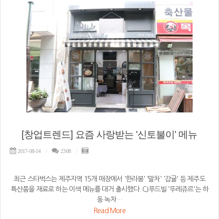
[창업트렌드] 요즘 사랑받는 '신토불이' 메뉴
2017-08-14
2308
최근 스타벅스는 제주지역 15개 매장에서 '한라봉' '말차' '감귤' 등 제주도
특산품을 재료로 하는 이색 메뉴를 대거 출시했다. CJ푸드빌 '뚜레쥬르'는 하
동 녹차…
Read More