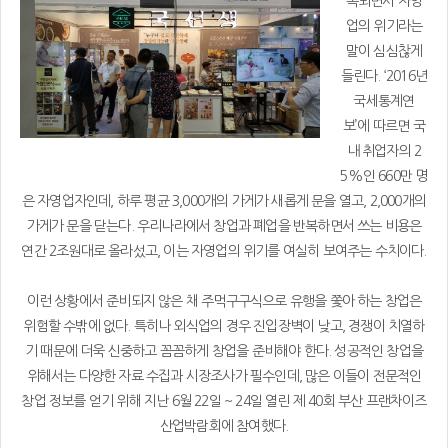
속되면서 자영
업의 위기라는
말이 심심찮게
들린다. ‘2016년
국세통계연
보’에 따르면 국
내 취업자의 2
5%인 660만 명
은 자영업자인데, 하루 평균 3,000개의 가게가 새롭게 문을 열고, 2,000개의
가게가 문을 닫는다. 우리나라에서 창업과 폐업을 반복하면서 쓰는 비용은
연간 2조원대로 올라섰고, 이는 자영업의 위기를 여실히 보여주는 수치이다.
이런 상황에서 준비되지 않은 채 주먹구구식으로 유행을 쫓아 하는 창업은
위험할 수밖에 없다. 특히나 외식업의 경우 진입장벽이 낮고, 경쟁이 치열하
기 때문에 더욱 신중하고 꼼꼼하게 창업을 준비해야 한다. 성공적인 창업을
위해서는 다양한 자료 수집과 시장조사가 필수인데, 많은 이들이 전문적인
창업 정보를 얻기 위해 지난 6월 22일 ~ 24일 열린 제 40회 부산 프랜차이즈
산업박람회에 참여했다.